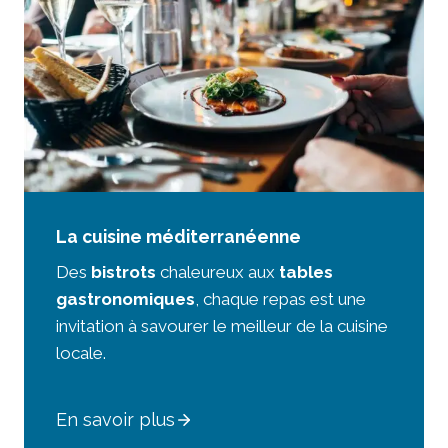
La cuisine méditerranéenne
Des
bistrots
chaleureux aux
tables
gastronomiques
, chaque repas est une
invitation à savourer le meilleur de la cuisine
locale.
En savoir plus